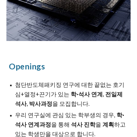
Openings
첨단반도체패키징 연구에 대한 끝없는 호기
심+열정+끈기가 있는
학·석사 연계, 전일제
석사, 박사과정
을 모집합니다.
우리 연구실에 관심 있는 학부생의 경우,
학·
석사 연계과정
을 통해
석사 진학
을
계획
하고
있는 학생만을 대상으로 합니다.